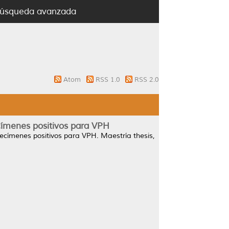
úsqueda avanzada
Atom
RSS 1.0
RSS 2.0
ecímenes positivos para VPH
specímenes positivos para VPH.
Maestría thesis,