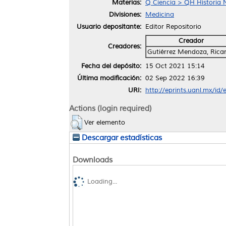
Materias:
Q Ciencia > QH Historia N
Divisiones:
Medicina
Usuario depositante:
Editor Repositorio
Creador
Creadores:
Gutiérrez Mendoza, Rica
Fecha del depósito:
15 Oct 2021 15:14
Última modificación:
02 Sep 2022 16:39
URI:
http://eprints.uanl.mx/id
Actions (login required)
Ver elemento
Descargar estadísticas
Downloads
Loading...