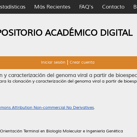
stadísticas
Más Recientes
FAQ's
Contacto
B
POSITORIO ACADÉMICO DIGITAL
Iniciar sesión
Crear cuenta
ón y caracterización del genoma viral a partir de bioesp
ara la clonación y caracterización del genoma viral a partir de bioe
mons Attribution Non-commercial No Derivatives
.
Orientación Terminal en Biología Molecular e Ingeniería Genética