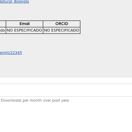
atural, Biología
Email
ORCID
rdo
NO ESPECIFICADO
NO ESPECIFICADO
/eprint/22345
Downloads per month over past year