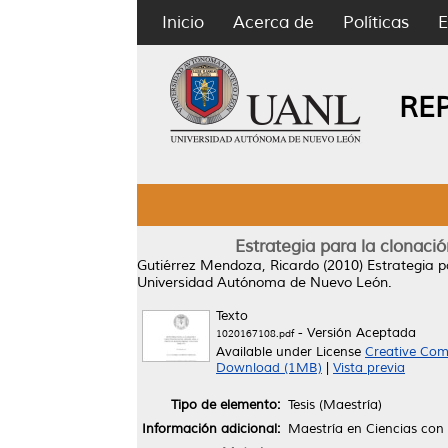
Inicio
Acerca de
Políticas
E
RE
Estrategia para la clonaci
Gutiérrez Mendoza, Ricardo
(2010)
Estrategia p
Universidad Autónoma de Nuevo León.
Texto
- Versión Aceptada
1020167108.pdf
Available under License
Creative Com
Download (1MB)
|
Vista previa
Tipo de elemento:
Tesis (Maestría)
Información adicional:
Maestría en Ciencias con 