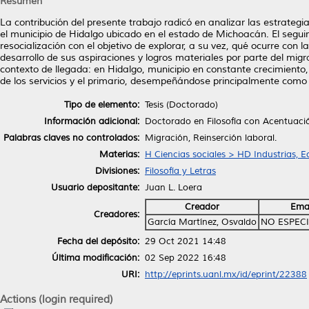
Resumen
La contribución del presente trabajo radicó en analizar las estrateg
el municipio de Hidalgo ubicado en el estado de Michoacán. El segui
resocialización con el objetivo de explorar, a su vez, qué ocurre con 
desarrollo de sus aspiraciones y logros materiales por parte del migr
contexto de llegada: en Hidalgo, municipio en constante crecimiento
de los servicios y el primario, desempeñándose principalmente como
Tipo de elemento:
Tesis (Doctorado)
Información adicional:
Doctorado en Filosofía con Acentuació
Palabras claves no controlados:
Migración, Reinserción laboral.
Materias:
H Ciencias sociales > HD Industrias, 
Divisiones:
Filosofía y Letras
Usuario depositante:
Juan L. Loera
Creador
Ema
Creadores:
García Martínez, Osvaldo
NO ESPEC
Fecha del depósito:
29 Oct 2021 14:48
Última modificación:
02 Sep 2022 16:48
URI:
http://eprints.uanl.mx/id/eprint/22388
Actions (login required)