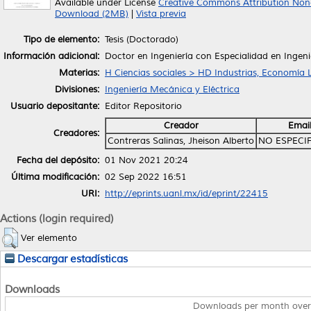
Available under License
Creative Commons Attribution Non
Download (2MB)
|
Vista previa
Tipo de elemento:
Tesis (Doctorado)
Información adicional:
Doctor en Ingeniería con Especialidad en Ingeni
Materias:
H Ciencias sociales > HD Industrias, Economía 
Divisiones:
Ingeniería Mecánica y Eléctrica
Usuario depositante:
Editor Repositorio
Creador
Emai
Creadores:
Contreras Salinas, Jheison Alberto
NO ESPECI
Fecha del depósito:
01 Nov 2021 20:24
Última modificación:
02 Sep 2022 16:51
URI:
http://eprints.uanl.mx/id/eprint/22415
Actions (login required)
Ver elemento
Descargar estadísticas
Downloads
Downloads per month over