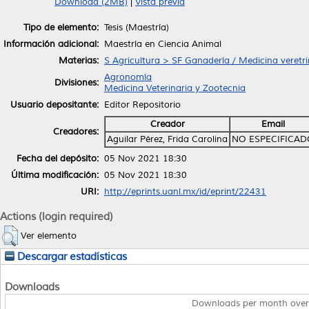
Download (2MB)
|
Vista previa
Tipo de elemento:
Tesis (Maestría)
Información adicional:
Maestría en Ciencia Animal
Materias:
S Agricultura > SF Ganadería / Medicina veretri
Agronomía
Divisiones:
Medicina Veterinaria y Zootecnia
Usuario depositante:
Editor Repositorio
Creador
Email
Creadores:
Aguilar Pérez, Frida Carolina
NO ESPECIFICAD
Fecha del depósito:
05 Nov 2021 18:30
Última modificación:
05 Nov 2021 18:30
URI:
http://eprints.uanl.mx/id/eprint/22431
Actions (login required)
Ver elemento
Descargar estadísticas
Downloads
Downloads per month over