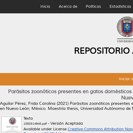
Inicio
Acerca de
Políticas
Estadísticas
REPOSITORIO
Iniciar 
Parásitos zoonóticos presentes en gatos domésticos (Fe
Nuev
Aguilar Pérez, Frida Carolina
(2021)
Parásitos zoonóticos presentes en
en Nuevo León; México.
Maestría thesis, Universidad Autónoma de 
Texto
- Versión Aceptada
1080314940.pdf
Available under License
Creative Commons Attribution Non