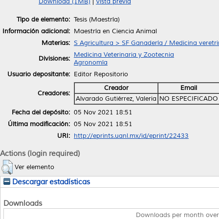
Download (1MB)
|
Vista previa
Tipo de elemento:
Tesis (Maestría)
Información adicional:
Maestría en Ciencia Animal
Materias:
S Agricultura > SF Ganadería / Medicina veretri
Medicina Veterinaria y Zootecnia
Divisiones:
Agronomía
Usuario depositante:
Editor Repositorio
Creador
Email
Creadores:
Alvarado Gutiérrez, Valeria
NO ESPECIFICADO
Fecha del depósito:
05 Nov 2021 18:51
Última modificación:
05 Nov 2021 18:51
URI:
http://eprints.uanl.mx/id/eprint/22433
Actions (login required)
Ver elemento
Descargar estadísticas
Downloads
Downloads per month over