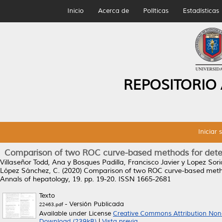
Inicio
Acerca de
Políticas
Estadísticas
REPOSITORIO
Iniciar 
Comparison of two ROC curve-based methods for determ
Villaseñor Todd, Ana
y
Bosques Padilla, Francisco Javier
y
Lopez Sori
López Sánchez, C.
(2020)
Comparison of two ROC curve-based methods
Annals of hepatology, 19. pp. 19-20. ISSN 1665-2681
Texto
- Versión Publicada
22463.pdf
Available under License
Creative Commons Attribution Non
Download (239kB)
|
Vista previa