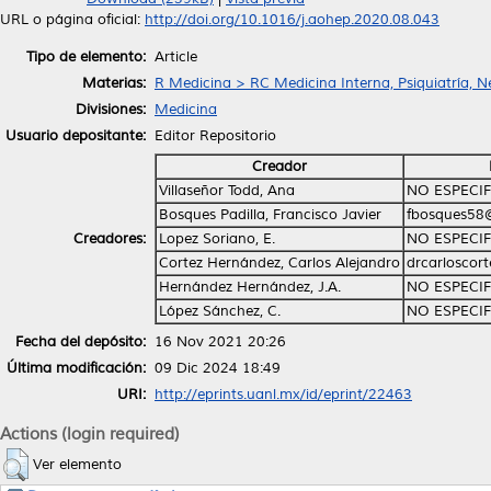
URL o página oficial:
http://doi.org/10.1016/j.aohep.2020.08.043
Tipo de elemento:
Article
Materias:
R Medicina > RC Medicina Interna, Psiquiatría, N
Divisiones:
Medicina
Usuario depositante:
Editor Repositorio
Creador
Villaseñor Todd, Ana
NO ESPECI
Bosques Padilla, Francisco Javier
fbosques58
Creadores:
Lopez Soriano, E.
NO ESPECI
Cortez Hernández, Carlos Alejandro
drcarloscor
Hernández Hernández, J.A.
NO ESPECI
López Sánchez, C.
NO ESPECI
Fecha del depósito:
16 Nov 2021 20:26
Última modificación:
09 Dic 2024 18:49
URI:
http://eprints.uanl.mx/id/eprint/22463
Actions (login required)
Ver elemento