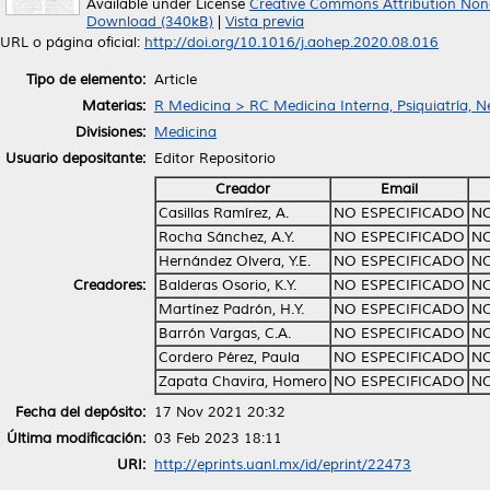
Available under License
Creative Commons Attribution Non
Download (340kB)
|
Vista previa
URL o página oficial:
http://doi.org/10.1016/j.aohep.2020.08.016
Tipo de elemento:
Article
Materias:
R Medicina > RC Medicina Interna, Psiquiatría, N
Divisiones:
Medicina
Usuario depositante:
Editor Repositorio
Creador
Email
Casillas Ramírez, A.
NO ESPECIFICADO
NO
Rocha Sánchez, A.Y.
NO ESPECIFICADO
NO
Hernández Olvera, Y.E.
NO ESPECIFICADO
NO
Creadores:
Balderas Osorio, K.Y.
NO ESPECIFICADO
NO
Martínez Padrón, H.Y.
NO ESPECIFICADO
NO
Barrón Vargas, C.A.
NO ESPECIFICADO
NO
Cordero Pérez, Paula
NO ESPECIFICADO
NO
Zapata Chavira, Homero
NO ESPECIFICADO
NO
Fecha del depósito:
17 Nov 2021 20:32
Última modificación:
03 Feb 2023 18:11
URI:
http://eprints.uanl.mx/id/eprint/22473