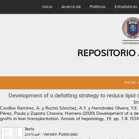
Inicio
Acerca de
Políticas
Estadísticas
REPOSITORIO
Iniciar 
Development of a defatting strategy to reduce lipid ac
tr
Casillas Ramírez, A.
y
Rocha Sánchez, A.Y.
y
Hernández Olvera, Y.E.
Pérez, Paula
y
Zapata Chavira, Homero
(2020)
Development of a defa
grafts in liver transplantation.
Annals of hepatology, 19. pp. 7-8. IS
Texto
- Versión Publicada
22473.pdf