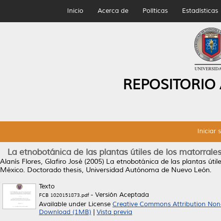
Inicio
Acerca de
Políticas
Estadísticas
REPOSITORIO
Iniciar 
La etnobotánica de las plantas útiles de los matorral
Alanís Flores, Glafiro José
(2005)
La etnobotánica de las plantas útil
México.
Doctorado thesis, Universidad Autónoma de Nuevo León.
Texto
- Versión Aceptada
FCB 1020151873.pdf
Available under License
Creative Commons Attribution Non
Download (1MB)
|
Vista previa