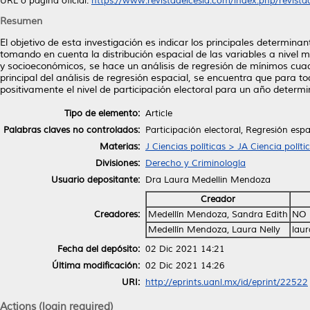
URL o página oficial:
https://www.revistadelcesla.com/index.php/revistad
Resumen
El objetivo de esta investigación es indicar los principales determin
tomando en cuenta la distribución espacial de las variables a nivel 
y socioeconómicos, se hace un análisis de regresión de mínimos cua
principal del análisis de regresión espacial, se encuentra que para 
positivamente el nivel de participación electoral para un año determ
Tipo de elemento:
Article
Palabras claves no controlados:
Participación electoral, Regresión es
Materias:
J Ciencias políticas > JA Ciencia políti
Divisiones:
Derecho y Criminología
Usuario depositante:
Dra Laura Medellin Mendoza
Creador
Creadores:
Medellín Mendoza, Sandra Edith
NO 
Medellín Mendoza, Laura Nelly
lau
Fecha del depósito:
02 Dic 2021 14:21
Última modificación:
02 Dic 2021 14:26
URI:
http://eprints.uanl.mx/id/eprint/22522
Actions (login required)