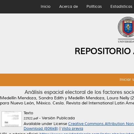
Inicio
Acerca de
Políticas
Estadísticas
REPOSITORIO
Iniciar 
Análisis espacial electoral de los factores 
Medellín Mendoza, Sandra Edith
y
Medellín Mendoza, Laura Nelly
(2
para Nuevo León, México.
Cesla. Revista del International Latin Am
Texto
- Versión Publicada
22522.pdf
Available under License
Creative Commons Attribution Non
Download (806kB)
|
Vista previa