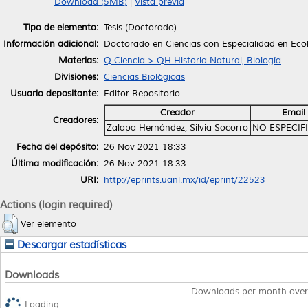
Download (5MB)
|
Vista previa
Tipo de elemento:
Tesis (Doctorado)
Información adicional:
Doctorado en Ciencias con Especialidad en Eco
Materias:
Q Ciencia > QH Historia Natural, Biología
Divisiones:
Ciencias Biológicas
Usuario depositante:
Editor Repositorio
Creador
Email
Creadores:
Zalapa Hernández, Silvia Socorro
NO ESPECIF
Fecha del depósito:
26 Nov 2021 18:33
Última modificación:
26 Nov 2021 18:33
URI:
http://eprints.uanl.mx/id/eprint/22523
Actions (login required)
Ver elemento
Descargar estadísticas
Downloads
Downloads per month over
Loading...