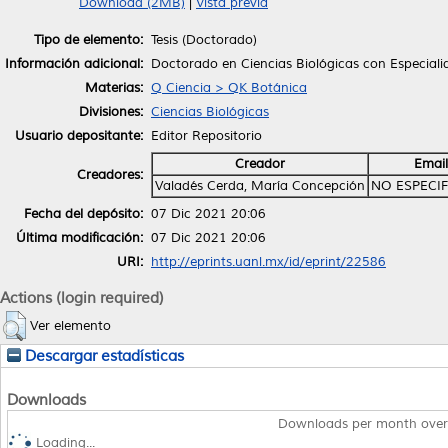
Download (2MB)
|
Vista previa
Tipo de elemento:
Tesis (Doctorado)
Información adicional:
Doctorado en Ciencias Biológicas con Especial
Materias:
Q Ciencia > QK Botánica
Divisiones:
Ciencias Biológicas
Usuario depositante:
Editor Repositorio
Creador
Email
Creadores:
Valadés Cerda, María Concepción
NO ESPECI
Fecha del depósito:
07 Dic 2021 20:06
Última modificación:
07 Dic 2021 20:06
URI:
http://eprints.uanl.mx/id/eprint/22586
Actions (login required)
Ver elemento
Descargar estadísticas
Downloads
Downloads per month over
Loading...