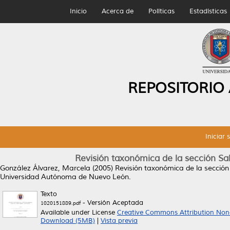
Inicio
Acerca de
Políticas
Estadísticas
REPOSITORIO
Iniciar 
Revisión taxonómica de la sección S
González Álvarez, Marcela
(2005)
Revisión taxonómica de la secció
Universidad Autónoma de Nuevo León.
Texto
- Versión Aceptada
1020151889.pdf
Available under License
Creative Commons Attribution Non
Download (5MB)
|
Vista previa