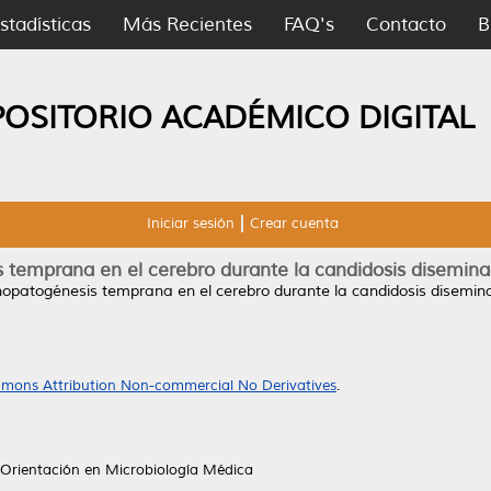
stadísticas
Más Recientes
FAQ's
Contacto
B
POSITORIO ACADÉMICO DIGITAL
Iniciar sesión
Crear cuenta
temprana en el cerebro durante la candidosis disemin
opatogénesis temprana en el cerebro durante la candidosis disemin
mons Attribution Non-commercial No Derivatives
.
 Orientación en Microbiología Médica