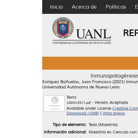
Inicio
Acerca de
Políticas
E
RE
Inmunopatogénesis 
Enríquez Bañuelos, Juan Francisco
(2021)
Inmun
Universidad Autónoma de Nuevo León.
Texto
- Versión Aceptada
1080315517.pdf
Available under License
Creative Com
Download (1MB)
|
Vista previa
Tipo de elemento:
Tesis (Maestría)
Información adicional:
Maestría en Ciencias con