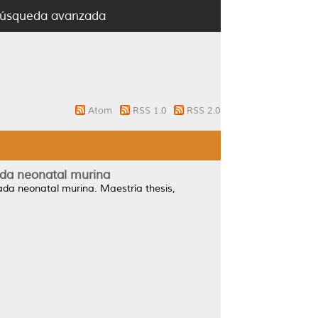
úsqueda avanzada
Atom
RSS 1.0
RSS 2.0
ada neonatal murina
ada neonatal murina.
Maestría thesis,