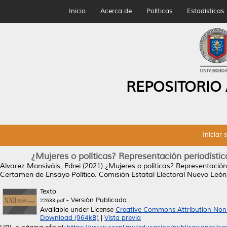
Inicio
Acerca de
Políticas
Estadísticas
REPOSITORIO
Iniciar 
¿Mujeres o políticas? Representación periodísti
Alvarez Monsiváis, Edrei
(2021)
¿Mujeres o políticas? Representación
Certamen de Ensayo Político. Comisión Estatal Electoral Nuevo Leó
Texto
- Versión Publicada
22633.pdf
Available under License
Creative Commons Attribution Non
Download (964kB)
|
Vista previa