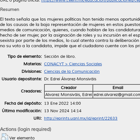
URL o página oficial:
https://www.ceenl.mx/educacion/publicaciones/cep
Resumen
El texto señala que las mujeres políticas han tenido menos oportun
de las causas de la baja representación de mujeres en estos puestos 
medios de comunicación, quienes, cuando hablan de las candidaturas 
hecho de ser mujer, por la asignación de roles y su incursión en el e
sexista por parte de los medios, lo cual atenta contra la deliberació
no su voto a la candidata, impide que el ciudadano cuente con los pr
Tipo de elemento:
Sección de libro.
Materias:
CONACYT > Ciencias Sociales
Divisiones:
Ciencias de la Comunicación
Usuario depositante:
Dr. Edrei Álvarez-Monsiváis
Creador
Email
Creadores:
Alvarez Monsiváis, Edrei
edrei.alvarez@gmail.co
Fecha del depósito:
13 Ene 2022 14:00
Última modificación:
13 Nov 2024 14:14
URI:
http://eprints.uanl.mx/id/eprint/22633
Actions (login required)
Ver elemento