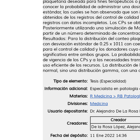
plaquetaria deseada para fines terapéuticos o 
conocer la probabilidad de administrar una dosi
estándar, las cuales se han observado que son 
obtenidos de los registros del control de calid
registros con datos incompletos. Los CPs se obt
Posteriormente utilizando una simulación de Mon
partir de un número determinado de concentrado
Resultados: Para la distribución del conteo pla
con desviación estándar de 0.25 x 1011 con coe
para el control de calidad y los donadores cuyo
significativa entre ambos grupos. La probabilid
de vigencia de los CPs y a las necesidades trans
uso eficiente de los recursos. La distribución d
normal, sino una distribución gamma, con una c
Tipo de elemento:
Tesis (Especialidad)
Información adicional:
Especialista en patología 
Materias:
R Medicina > RB Patolog
Divisiones:
Medicina
Usuario depositante:
Dr. Alejandro De La Rosa
Creador
Creadores:
De la Rosa López, Alejan
Fecha del depósito:
11 Ene 2022 14:36