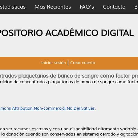
stadísticas
Más Recientes
FAQ's
Contacto
B
POSITORIO ACADÉMICO DIGITAL
Iniciar sesión
Crear cuenta
ntrados plaquetarios de banco de sangre como factor pre
calidad de concentrados plaquetarios de banco de sangre como factor
mons Attribution Non-commercial No Derivatives
.
n ser recursos escasos y con una disponibilidad altamente variable d
 a la donación cuando son conservadas en sistema cerrado y agitación