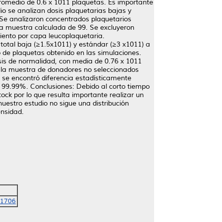
promedio de 0.6 x 1011 plaquetas. Es importante
io se analizan dosis plaquetarias bajas y
 Se analizaron concentrados plaquetarios
una muestra calculada de 99. Se excluyeron
miento por capa leucoplaquetaria.
total baja (≥1.5x1011) y estándar (≥3 x1011) a
 de plaquetas obtenido en las simulaciones.
esis de normalidad, con media de 0.76 x 1011
re la muestra de donadores no seleccionados
o se encontró diferencia estadísticamente
e 99.99%. Conclusiones: Debido al corto tiempo
ock por lo que resulta importante realizar un
nuestro estudio no sigue una distribución
ensidad.
-1706