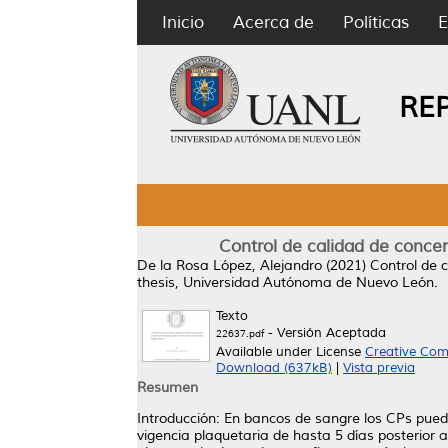
Inicio
Acerca de
Políticas
E
RE
Control de calidad de conce
De la Rosa López, Alejandro
(2021)
Control de 
thesis, Universidad Autónoma de Nuevo León.
Texto
- Versión Aceptada
22637.pdf
Available under License
Creative Com
Download (637kB)
|
Vista previa
Resumen
Introducción: En bancos de sangre los CPs puede
vigencia plaquetaria de hasta 5 días posterior