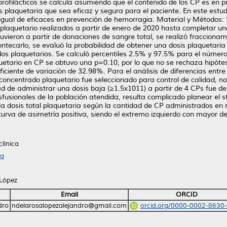
profilácticos se calcula asumiendo que el contenido de los CP es en 
s plaquetaria que sea eficaz y segura para el paciente. En este estud
igual de eficaces en prevención de hemorragia. Material y Métodos:
ad plaquetario realizados a partir de enero de 2020 hasta completar 
uvieron a partir de donaciones de sangre total, se realizó fracciona
tecarlo, se evaluó la probabilidad de obtener una dosis plaquetaria 
s plaquetarios. Se calculó percentiles 2.5% y 97.5% para el número
quetario en CP se obtuvo una p=0.10, por lo que no se rechaza hipót
ficiente de variación de 32.98%. Para el análisis de diferencias ent
 concentrado plaquetario fue seleccionado para control de calidad, n
ad de administrar una dosis baja (≥1.5x1011) a partir de 4 CPs fue d
fusionales de la población atendida, resulta complicado planear el st
e la dosis total plaquetaria según la cantidad de CP administrados en 
urva de asimetría positiva, siendo el extremo izquierdo con mayor d
clínica
ía
 López
Email
ORCID
dro
ndelarosalopezalejandro@gmail.com
orcid.org/0000-0002-8630