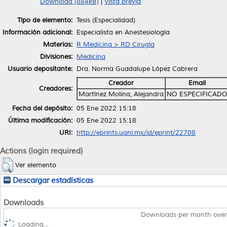
Download (884kB)
|
Vista previa
Tipo de elemento:
Tesis (Especialidad)
Información adicional:
Especialista en Anestesiología
Materias:
R Medicina > RD Cirugía
Divisiones:
Medicina
Usuario depositante:
Dra. Norma Guadalupe López Cabrera
Creador
Email
Creadores:
Martínez Molina, Alejandra
NO ESPECIFICAD
Fecha del depósito:
05 Ene 2022 15:18
Última modificación:
05 Ene 2022 15:18
URI:
http://eprints.uanl.mx/id/eprint/22708
Actions (login required)
Ver elemento
Descargar estadísticas
Downloads
Downloads per month over
Loading...