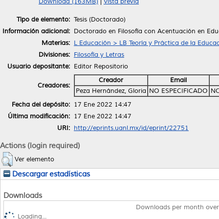
Download (163MB)
|
Vista previa
Tipo de elemento:
Tesis (Doctorado)
Información adicional:
Doctorado en Filosofía con Acentuación en Ed
Materias:
L Educación > LB Teoría y Práctica de la Educa
Divisiones:
Filosofía y Letras
Usuario depositante:
Editor Repositorio
Creador
Email
Creadores:
Peza Hernández, Gloria
NO ESPECIFICADO
NO
Fecha del depósito:
17 Ene 2022 14:47
Última modificación:
17 Ene 2022 14:47
URI:
http://eprints.uanl.mx/id/eprint/22751
Actions (login required)
Ver elemento
Descargar estadísticas
Downloads
Downloads per month over
Loading...