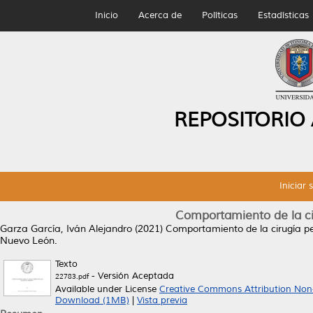
Inicio
Acerca de
Políticas
Estadísticas
REPOSITORIO
Iniciar 
Comportamiento de la cir
Garza García, Iván Alejandro
(2021)
Comportamiento de la cirugía ped
Nuevo León.
Texto
- Versión Aceptada
22783.pdf
Available under License
Creative Commons Attribution Non
Download (1MB)
|
Vista previa