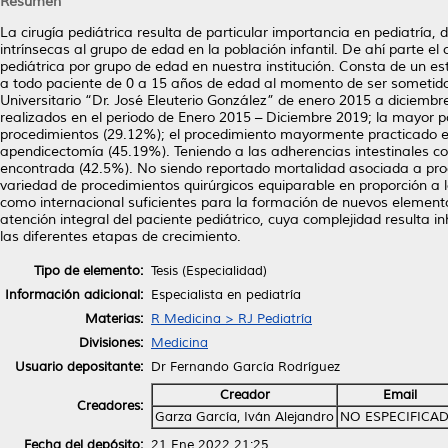
Resumen
La cirugía pediátrica resulta de particular importancia en pediatría,
intrínsecas al grupo de edad en la población infantil. De ahí parte el o
pediátrica por grupo de edad en nuestra institución. Consta de un estu
a todo paciente de 0 a 15 años de edad al momento de ser sometido a 
Universitario “Dr. José Eleuterio González” de enero 2015 a diciemb
realizados en el periodo de Enero 2015 – Diciembre 2019; la mayor po
procedimientos (29.12%); el procedimiento mayormente practicado en
apendicectomía (45.19%). Teniendo a las adherencias intestinales 
encontrada (42.5%). No siendo reportado mortalidad asociada a proc
variedad de procedimientos quirúrgicos equiparable en proporción a la
como internacional suficientes para la formación de nuevos elemento
atención integral del paciente pediátrico, cuya complejidad resulta 
las diferentes etapas de crecimiento.
Tipo de elemento:
Tesis (Especialidad)
Información adicional:
Especialista en pediatría
Materias:
R Medicina > RJ Pediatría
Divisiones:
Medicina
Usuario depositante:
Dr Fernando García Rodríguez
Creador
Email
Creadores:
Garza García, Iván Alejandro
NO ESPECIFICA
Fecha del depósito:
21 Ene 2022 21:25