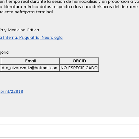
 en tiempo real durante la sesión de hemodiálisis y en proporción a v
 la literatura médica datos respecto a las características del derram
paciente nefrópata terminal.
a y Medicina Crítica
Interna, Psiquiatría, Neurología
goria
Email
ORCID
dra_alvarezmtz@hotmail.com
NO ESPECIFICADO
/eprint/22818