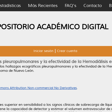
stadísticas
Más Recientes
FAQ's
Contacto
B
POSITORIO ACADÉMICO DIGITAL
Iniciar sesión
Crear cuenta
s pleuropulmonares y la efectividad de la Hemodiálisis 
los hallazgos ecográficos pleuropulmonares y la efectividad de la He
ónoma de Nuevo León.
mons Attribution Non-commercial No Derivatives
.
s superior en sensibilidad a los signos clínicos de sobrecarga de lí
 tiene la capacidad de detectar y estimar el volumen extravascular