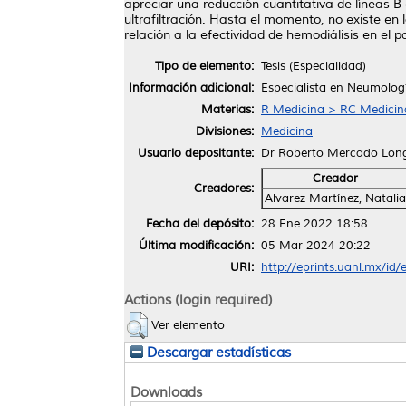
apreciar una reducción cuantitativa de líneas B
ultrafiltración. Hasta el momento, no existe en
relación a la efectividad de hemodiálisis en el 
Tipo de elemento:
Tesis (Especialidad)
Información adicional:
Especialista en Neumologí
Materias:
R Medicina > RC Medicina 
Divisiones:
Medicina
Usuario depositante:
Dr Roberto Mercado Lon
Creador
Creadores:
Alvarez Martínez, Natalia
Fecha del depósito:
28 Ene 2022 18:58
Última modificación:
05 Mar 2024 20:22
URI:
http://eprints.uanl.mx/id
Actions (login required)
Ver elemento
Descargar estadísticas
Downloads