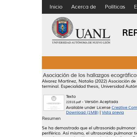
Inicio
Acerca de
Políticas
E
RE
Asociación de los hallazgos ecográfico
Alvarez Martínez, Natalia
(2022)
Asociación de 
terminal.
Especialidad thesis, Universidad Aut
Texto
- Versión Aceptada
22818.pdf
Available under License
Creative Com
Download (1MB)
|
Vista previa
Resumen
Se ha demostrado que el ultrasonido pulmonar e
periférico. Así mismo, el ultrasonido pulmonar