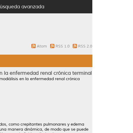
úsqueda avanzada
Atom
RSS 1.0
RSS 2.0
en la enfermedad renal crónica terminal
modiálisis en la enfermedad renal crónica
quidos, como crepitantes pulmonares y edema
 de una manera dinámica, de modo que se puede