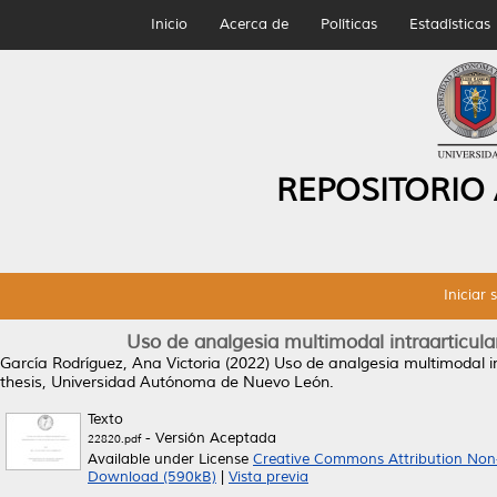
Inicio
Acerca de
Políticas
Estadísticas
REPOSITORIO
Iniciar 
Uso de analgesia multimodal intraarticular 
García Rodríguez, Ana Victoria
(2022)
Uso de analgesia multimodal int
thesis, Universidad Autónoma de Nuevo León.
Texto
- Versión Aceptada
22820.pdf
Available under License
Creative Commons Attribution Non
Download (590kB)
|
Vista previa