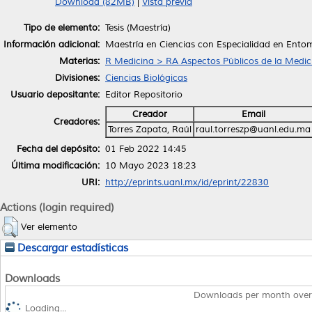
Download (82MB)
|
Vista previa
Tipo de elemento:
Tesis (Maestría)
Información adicional:
Maestría en Ciencias con Especialidad en Ento
Materias:
R Medicina > RA Aspectos Públicos de la Medic
Divisiones:
Ciencias Biológicas
Usuario depositante:
Editor Repositorio
Creador
Email
Creadores:
Torres Zapata, Raúl
raul.torreszp@uanl.edu.ma
Fecha del depósito:
01 Feb 2022 14:45
Última modificación:
10 Mayo 2023 18:23
URI:
http://eprints.uanl.mx/id/eprint/22830
Actions (login required)
Ver elemento
Descargar estadísticas
Downloads
Downloads per month over
Loading...