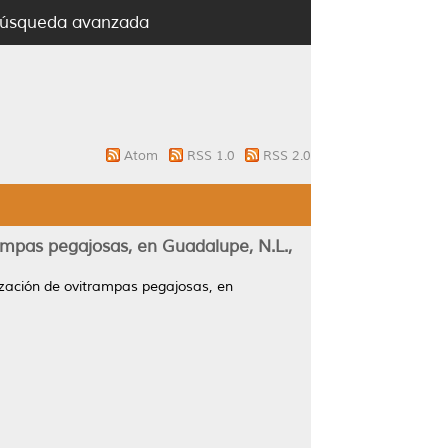
úsqueda avanzada
Atom
RSS 1.0
RSS 2.0
rampas pegajosas, en Guadalupe, N.L.,
lización de ovitrampas pegajosas, en