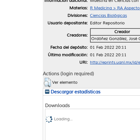
Información adicional:
Maestría en Ciencias con
Materias:
R Medicina > RA Aspectos
Divisiones:
Ciencias Biológicas
Usuario depositante:
Editor Repositorio
Creador
Creadores:
Ordóñez González, José
Fecha del depósito:
01 Feb 2022 20:11
Última modificación:
01 Feb 2022 20:11
URI:
http://eprints.uanl.mx/id
Actions (login required)
Ver elemento
Descargar estadísticas
Downloads
Loading...