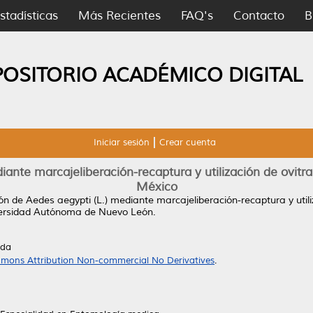
stadísticas
Más Recientes
FAQ's
Contacto
B
POSITORIO ACADÉMICO DIGITAL
Iniciar sesión
Crear cuenta
iante marcajeliberación-recaptura y utilización de ovit
México
ón de Aedes aegypti (L.) mediante marcajeliberación-recaptura y uti
versidad Autónoma de Nuevo León.
ada
mons Attribution Non-commercial No Derivatives
.