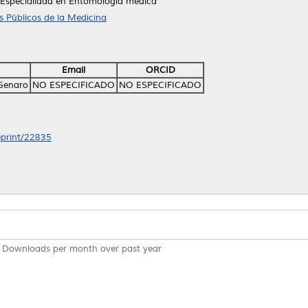
 Especialidad en Entomología medica
 Públicos de la Medicina
Email
ORCID
 Genaro
NO ESPECIFICADO
NO ESPECIFICADO
/eprint/22835
Downloads per month over past year