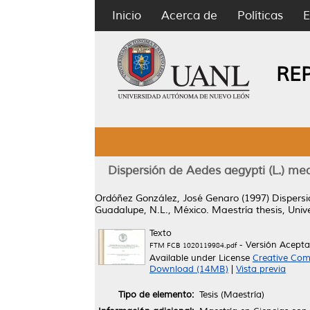
Inicio
Acerca de
Políticas
E
RE
Dispersión de Aedes aegypti (L.) med
Ordóñez González, José Genaro
(1997)
Dispersi
Guadalupe, N.L., México.
Maestría thesis, Uni
Texto
- Versión Acept
FTM FCB 1020119984.pdf
Available under License
Creative Com
Download (14MB)
|
Vista previa
Tipo de elemento:
Tesis (Maestría)