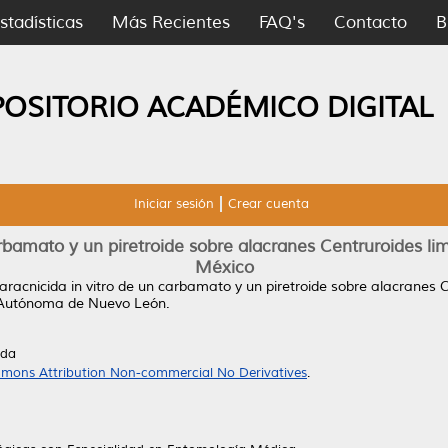
stadísticas
Más Recientes
FAQ's
Contacto
B
POSITORIO ACADÉMICO DIGITAL
Iniciar sesión
Crear cuenta
carbamato y un piretroide sobre alacranes Centruroides li
México
 aracnicida in vitro de un carbamato y un piretroide sobre alacranes 
 Autónoma de Nuevo León.
ada
mons Attribution Non-commercial No Derivatives
.