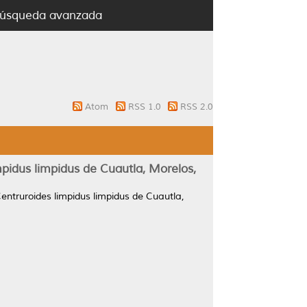
úsqueda avanzada
Atom
RSS 1.0
RSS 2.0
mpidus limpidus de Cuautla, Morelos,
Centruroides limpidus limpidus de Cuautla,