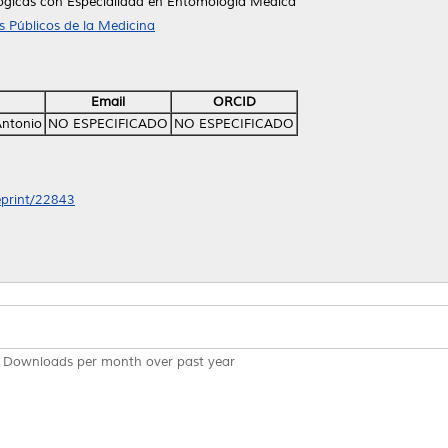
lógicas con Especialidad en Entomología Médica
 Públicos de la Medicina
Email
ORCID
Antonio
NO ESPECIFICADO
NO ESPECIFICADO
/eprint/22843
Downloads per month over past year