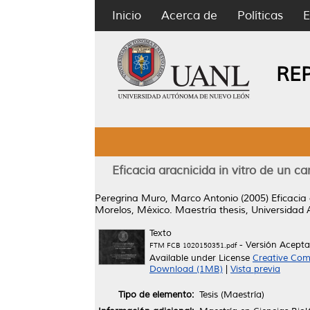
Inicio
Acerca de
Políticas
E
RE
Eficacia aracnicida in vitro de un 
Peregrina Muro, Marco Antonio
(2005)
Eficacia
Morelos, México.
Maestría thesis, Universidad
Texto
- Versión Acept
FTM FCB 1020150351.pdf
Available under License
Creative Com
Download (1MB)
|
Vista previa
Tipo de elemento:
Tesis (Maestría)