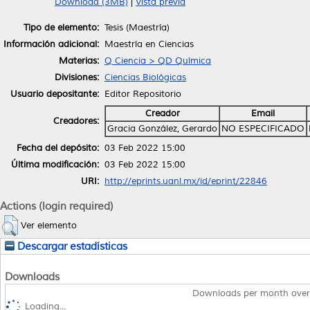
Download (3MB)
|
Vista previa
Tipo de elemento:
Tesis (Maestría)
Información adicional:
Maestría en Ciencias
Materias:
Q Ciencia > QD Química
Divisiones:
Ciencias Biológicas
Usuario depositante:
Editor Repositorio
Creador
Email
Creadores:
Gracia González, Gerardo
NO ESPECIFICADO
Fecha del depósito:
03 Feb 2022 15:00
Última modificación:
03 Feb 2022 15:00
URI:
http://eprints.uanl.mx/id/eprint/22846
Actions (login required)
Ver elemento
Descargar estadísticas
Downloads
Downloads per month over
Loading...