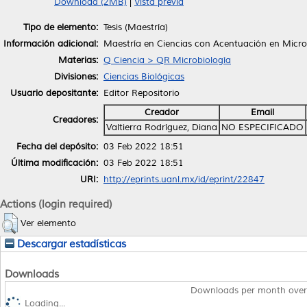
Download (2MB)
|
Vista previa
Tipo de elemento:
Tesis (Maestría)
Información adicional:
Maestría en Ciencias con Acentuación en Micro
Materias:
Q Ciencia > QR Microbiología
Divisiones:
Ciencias Biológicas
Usuario depositante:
Editor Repositorio
Creador
Email
Creadores:
Valtierra Rodríguez, Diana
NO ESPECIFICADO
Fecha del depósito:
03 Feb 2022 18:51
Última modificación:
03 Feb 2022 18:51
URI:
http://eprints.uanl.mx/id/eprint/22847
Actions (login required)
Ver elemento
Descargar estadísticas
Downloads
Downloads per month over
Loading...