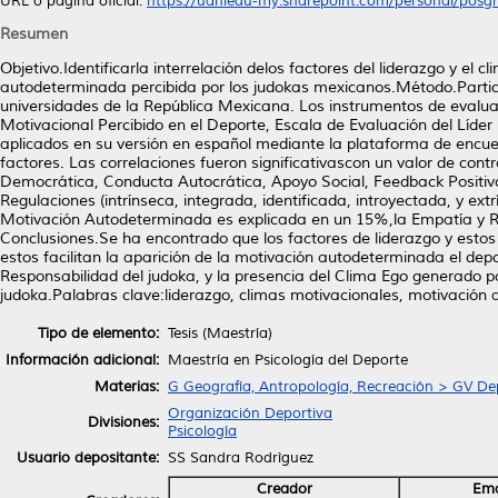
URL o página oficial:
https://uanledu-my.sharepoint.com/personal/posgra
Resumen
Objetivo.Identificarla interrelación delos factores del liderazgo y el 
autodeterminada percibida por los judokas mexicanos.Método.Partic
universidades de la República Mexicana. Los instrumentos de evalua
Motivacional Percibido en el Deporte, Escala de Evaluación del Líder
aplicados en su versión en español mediante la plataforma de encuest
factores. Las correlaciones fueron significativascon un valor de cont
Democrática, Conducta Autocrática, Apoyo Social, Feedback Positivo
Regulaciones (intrínseca, integrada, identificada, introyectada, y ext
Motivación Autodeterminada es explicada en un 15%,la Empatía y Re
Conclusiones.Se ha encontrado que los factores de liderazgo y estos 
estos facilitan la aparición de la motivación autodeterminada el de
Responsabilidad del judoka, y la presencia del Clima Ego generado p
judoka.Palabras clave:liderazgo, climas motivacionales, motivación
Tipo de elemento:
Tesis (Maestría)
Información adicional:
Maestría en Psicología del Deporte
Materias:
G Geografía, Antropología, Recreación > GV De
Organización Deportiva
Divisiones:
Psicología
Usuario depositante:
SS Sandra Rodrìguez
Creador
Ema