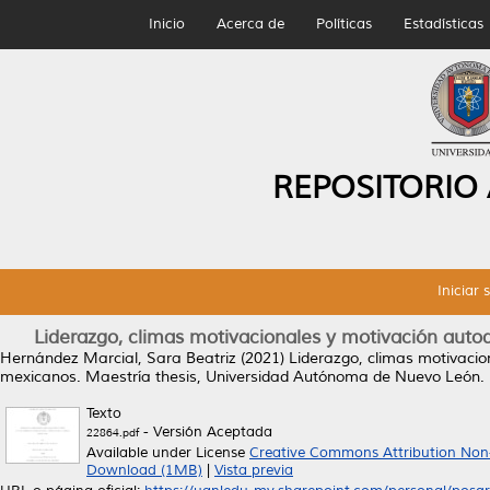
Inicio
Acerca de
Políticas
Estadísticas
REPOSITORIO
Iniciar 
Liderazgo, climas motivacionales y motivación aut
Hernández Marcial, Sara Beatriz
(2021)
Liderazgo, climas motivaci
mexicanos.
Maestría thesis, Universidad Autónoma de Nuevo León.
Texto
- Versión Aceptada
22864.pdf
Available under License
Creative Commons Attribution Non
Download (1MB)
|
Vista previa