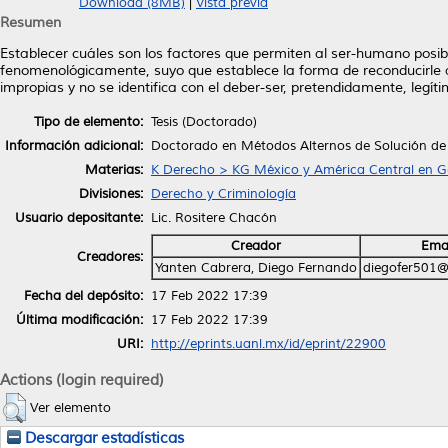
Download (8MB)
|
Vista previa
Resumen
Establecer cuáles son los factores que permiten al ser-humano posibi
fenomenológicamente, suyo que establece la forma de reconducirle al 
impropias y no se identifica con el deber-ser, pretendidamente, legí
Tipo de elemento:
Tesis (Doctorado)
Información adicional:
Doctorado en Métodos Alternos de Solución de 
Materias:
K Derecho > KG México y América Central en G
Divisiones:
Derecho y Criminología
Usuario depositante:
Lic. Rositere Chacón
Creador
Ema
Creadores:
Yanten Cabrera, Diego Fernando
diegofer501
Fecha del depósito:
17 Feb 2022 17:39
Última modificación:
17 Feb 2022 17:39
URI:
http://eprints.uanl.mx/id/eprint/22900
Actions (login required)
Ver elemento
Descargar estadísticas