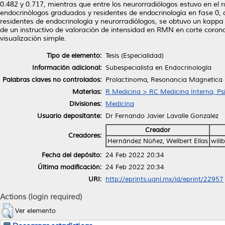
0.482 y 0.717, mientras que entre los neurorradiólogos estuvo en el r
endocrinólogos graduados y residentes de endocrinología en fase 0, 
residentes de endocrinología y neurorradiólogos, se obtuvo un kappa 
de un instructivo de valoración de intensidad en RMN en corte coron
visualización simple.
Tipo de elemento:
Tesis (Especialidad)
Información adicional:
Subespecialista en Endocrinología
Palabras claves no controlados:
Prolactinoma, Resonancia Magnetica 
Materias:
R Medicina > RC Medicina Interna, Psi
Divisiones:
Medicina
Usuario depositante:
Dr Fernando Javier Lavalle Gonzalez
Creador
Creadores:
Hernández Núñez, Wellbert Elías
will
Fecha del depósito:
24 Feb 2022 20:34
Última modificación:
24 Feb 2022 20:34
URI:
http://eprints.uanl.mx/id/eprint/22957
Actions (login required)
Ver elemento