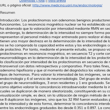
Download (7MB)
|
Vista previa
URL o página oficial:
http://www.medicina.uanl.mx/endocrinologia/
Resumen
Introducción: Los prolactinomas son adenomas benignos productores 
funcionantes. La resonancia magnética nuclear se ha establecido co
ha observado que la valoración por intensidad mediante RMN en secu
sin embargo, la determinación de la intensidad no siempre forma part
representan al personal médico mejor entrenado para realizar el diagn
tienen una mayor destreza en la determinación de la intensidad de
no se ha comparado la capacidad entre estos y los endocrinólogos c
de prolactina. Por tanto, mediante el presente estudio, se propuso v
prolactinomas en resonancia magnética, en secuencia T2 y corte coro
neurorradiólogos en la determinación de la intensidad de los prolact
la clasificación por intensidad de los prolactinomas en secuencia de
transversal con datos retrospectivos y comparativo. Para tales fines
adenoma hipofisario y que al momento del diagnóstico los valores de
tipos de hormonas. Para valorar la intensidad de las imágenes, se se
endocrinología y 4 al servicio de neurorradiología. Del grupo de end
el grupo de neurorradiólogos, 3 eran residentes y 1 era graduado. Se d
como objetivo valorar la concordancia intraobservador mediante la 
cuales se duplicaron de manera aleatorizada, constituyendo en su 
visualización simple, es decir, sin la utilización de ningún método de
se 8 duplicaron las imágenes, sino que las 32 RM fueron evaluadas 
de la intensidad y de esta forma, determinar la concordancia intero
entre los endocrinólogos graduados iba desde 0.351 a 0.897. La conc