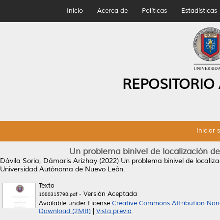
Inicio
Acerca de
Políticas
Estadísticas
REPOSITORIO
Iniciar 
Un problema binivel de localización d
Dávila Soria, Dámaris Arizhay
(2022)
Un problema binivel de localiz
Universidad Autónoma de Nuevo León.
Texto
- Versión Aceptada
1080315798.pdf
Available under License
Creative Commons Attribution Non
Download (2MB)
|
Vista previa