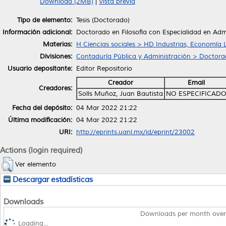
Download (2MB)
|
Vista previa
Tipo de elemento:
Tesis (Doctorado)
Información adicional:
Doctorado en Filosofía con Especialidad en Adm
Materias:
H Ciencias sociales > HD Industrias, Economía 
Divisiones:
Contaduría Pública y Administración > Doctorad
Usuario depositante:
Editor Repositorio
Creador
Email
Creadores:
Solís Muñoz, Juan Bautista
NO ESPECIFICAD
Fecha del depósito:
04 Mar 2022 21:22
Última modificación:
04 Mar 2022 21:22
URI:
http://eprints.uanl.mx/id/eprint/23002
Actions (login required)
Ver elemento
Descargar estadísticas
Downloads
Downloads per month over
Loading...