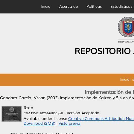
Inicio
Acerca de
Políticas
Estadísticas
REPOSITORIO
Iniciar 
Implementación de K
Gandara García, Vivian
(2002)
Implementación de Kaizen y 5’s en ár
Texto
- Versión Aceptada
FTM FIME 1020146958.pdf
Available under License
Creative Commons Attribution Non
Download (2MB)
|
Vista previa