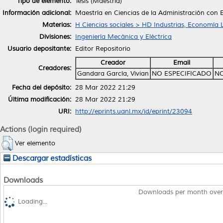
Tipo de elemento:
Tesis (Maestría)
Información adicional:
Maestría en Ciencias de la Administración con 
Materias:
H Ciencias sociales > HD Industrias, Economía 
Divisiones:
Ingeniería Mecánica y Eléctrica
Usuario depositante:
Editor Repositorio
Creador
Email
Creadores:
Gandara García, Vivian
NO ESPECIFICADO
NO
Fecha del depósito:
28 Mar 2022 21:29
Última modificación:
28 Mar 2022 21:29
URI:
http://eprints.uanl.mx/id/eprint/23094
Actions (login required)
Ver elemento
Descargar estadísticas
Downloads
Downloads per month over
Loading...