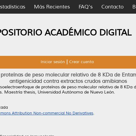
stadísticas
Más Recientes
FAQ's
Contacto
B
POSITORIO ACADÉMICO DIGITAL
Iniciar sesión
Crear cuenta
 proteínas de peso molecular relativo de 8 KDa de Enta
antigenicidad contra extractos crudos amibianos
isoelectroenfoque de proteínas de peso molecular relativo de 8 KDa
s.
Maestría thesis, Universidad Autónoma de Nuevo León.
tada
mons Attribution Non-commercial No Derivatives
.