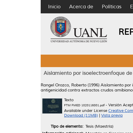
Inicio
Acerca de
Políticas
E
RE
Aislamiento por isoelectroenfoque de
Rangel Orozco, Roberto
(1996)
Aislamiento por 
antigenicidad contra extractos crudos amibiano
Texto
- Versión Acep
FTM FMED 1020116801.pdf
Available under License
Creative Com
Download (11MB)
|
Vista previa
Tipo de elemento:
Tesis (Maestría)