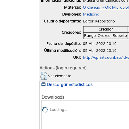
Información adicional:
Maestría en Ciencias con
Materias:
Q Ciencia > QR Microbiol
Divisiones:
Medicina
Usuario depositante:
Editor Repositorio
Creador
Creadores:
Rangel Orozco, Roberto
Fecha del depósito:
05 Abr 2022 20:19
Última modificación:
05 Abr 2022 20:19
URI:
http://eprints.uanl.mx/id
Actions (login required)
Ver elemento
Descargar estadísticas
Downloads
Loading...