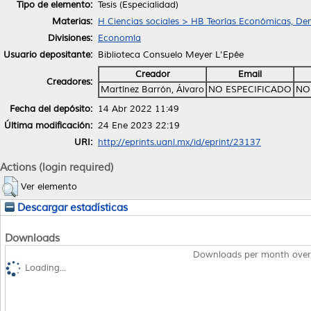
Tipo de elemento:
Tesis (Especialidad)
Materias:
H Ciencias sociales > HB Teorías Económicas, De
Divisiones:
Economía
Usuario depositante:
Biblioteca Consuelo Meyer L'Epée
Creador
Email
Creadores:
Martínez Barrón, Álvaro
NO ESPECIFICADO
NO
Fecha del depósito:
14 Abr 2022 11:49
Última modificación:
24 Ene 2023 22:19
URI:
http://eprints.uanl.mx/id/eprint/23137
Actions (login required)
Ver elemento
Descargar estadísticas
Downloads
Downloads per month over
Loading...