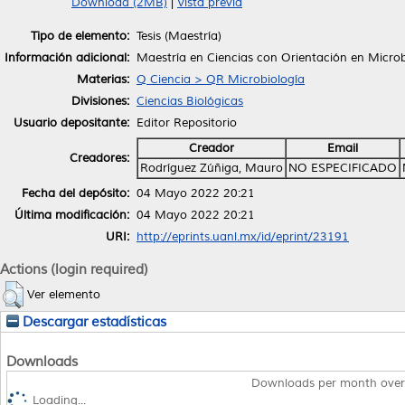
Download (2MB)
|
Vista previa
Tipo de elemento:
Tesis (Maestría)
Información adicional:
Maestría en Ciencias con Orientación en Microb
Materias:
Q Ciencia > QR Microbiología
Divisiones:
Ciencias Biológicas
Usuario depositante:
Editor Repositorio
Creador
Email
Creadores:
Rodríguez Zúñiga, Mauro
NO ESPECIFICADO
Fecha del depósito:
04 Mayo 2022 20:21
Última modificación:
04 Mayo 2022 20:21
URI:
http://eprints.uanl.mx/id/eprint/23191
Actions (login required)
Ver elemento
Descargar estadísticas
Downloads
Downloads per month over
Loading...