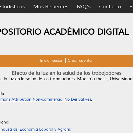
stadísticas
Más Recientes
FAQ's
Contacto
B
POSITORIO ACADÉMICO DIGITAL
Iniciar sesión
Crear cuenta
Efecto de la luz en la salud de los trabajadores
e la luz en la salud de los trabajadores.
Maestría thesis, Universida
ada
mons Attribution Non-commercial No Derivatives
.
ional
Industrias, Economía Laboral y Agraria