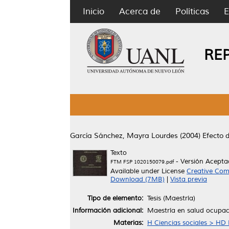
Inicio
Acerca de
Políticas
E
RE
García Sánchez, Mayra Lourdes
(2004)
Efecto d
Texto
- Versión Acept
FTM FSP 1020150079.pdf
Available under License
Creative Com
Download (7MB)
|
Vista previa
Tipo de elemento:
Tesis (Maestría)
Información adicional:
Maestría en salud ocupac
Materias:
H Ciencias sociales > HD 