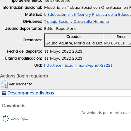
Tipo de elemento:
Tesis (Maestría)
Información adicional:
Maestría en Trabajo Social con Orientación en 
Materias:
L Educación > LB Teoría y Práctica de la Educa
Divisiones:
Trabajo Social y Desarrollo Humano
Usuario depositante:
Editor Repositorio
Creador
Email
Creadores:
Gauna Aguirre, María de la Luz
NO ESPECIFI
Fecha del depósito:
11 Mayo 2022 20:23
Última modificación:
11 Mayo 2022 20:23
URI:
http://eprints.uanl.mx/id/eprint/23221
Actions (login required)
Ver elemento
Descargar estadísticas
Downloads
Downloads per month over
Loading...