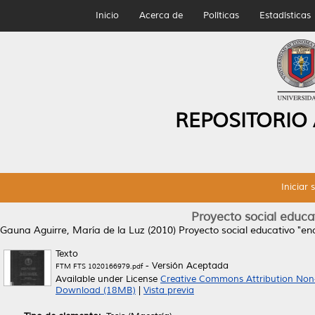
Inicio
Acerca de
Políticas
Estadísticas
REPOSITORIO
Iniciar 
Proyecto social educa
Gauna Aguirre, María de la Luz
(2010)
Proyecto social educativo "en
Texto
- Versión Aceptada
FTM FTS 1020166979.pdf
Available under License
Creative Commons Attribution Non
Download (18MB)
|
Vista previa