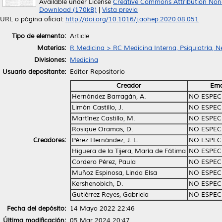
Available under License
Creative Commons Attribution Non
Download (170kB)
|
Vista previa
URL o página oficial:
http://doi.org/10.1016/j.aohep.2020.08.051
Tipo de elemento:
Article
Materias:
R Medicina > RC Medicina Interna, Psiquiatría, N
Divisiones:
Medicina
Usuario depositante:
Editor Repositorio
Creador
Ema
Hernández Barragán, A.
NO ESPEC
Limón Castillo, J.
NO ESPEC
Martínez Castillo, M.
NO ESPEC
Rosique Oramas, D.
NO ESPEC
Creadores:
Pérez Hernández, J. L.
NO ESPEC
Higuera de la Tijera, María de Fátima
NO ESPEC
Cordero Pérez, Paula
NO ESPEC
Muñoz Espinosa, Linda Elsa
NO ESPEC
Kershenobich, D.
NO ESPEC
Gutiérrez Reyes, Gabriela
NO ESPEC
Fecha del depósito:
14 Mayo 2022 22:46
Última modificación:
05 Mar 2024 20:47