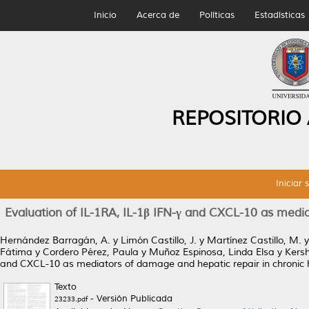
Inicio
Acerca de
Políticas
Estadísticas
REPOSITORIO
Iniciar 
Evaluation of IL-1RA, IL-1β IFN-γ and CXCL-10 as mediat
Hernández Barragán, A.
y
Limón Castillo, J.
y
Martínez Castillo, M.
Fátima
y
Cordero Pérez, Paula
y
Muñoz Espinosa, Linda Elsa
y
Kersh
and CXCL-10 as mediators of damage and hepatic repair in chronic he
Texto
- Versión Publicada
23233.pdf