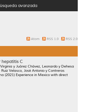
úsqueda avanzada
Atom
RSS 1.0
RSS 2.0
 hepatitis C
irginia
y
Juárez Chávez, Leonardo
y
Dehesa
 Ruiz Velasco, José Antonio
y
Contreras
ima
(2021)
Experience in Mexico with direct