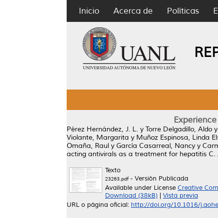
Inicio
Acerca de
Políticas
E
RE
Experience 
Pérez Hernández, J. L.
y
Torre Delgadillo, Aldo
Violante, Margarita
y
Muñoz Espinosa, Linda El
Omaña, Raul
y
García Casarreal, Nancy
y
Carm
acting antivirals as a treatment for hepatitis C.
Texto
- Versión Publicada
23263.pdf
Available under License
Creative Com
Download (38kB)
|
Vista previa
URL o página oficial:
http://doi.org/10.1016/j.ao