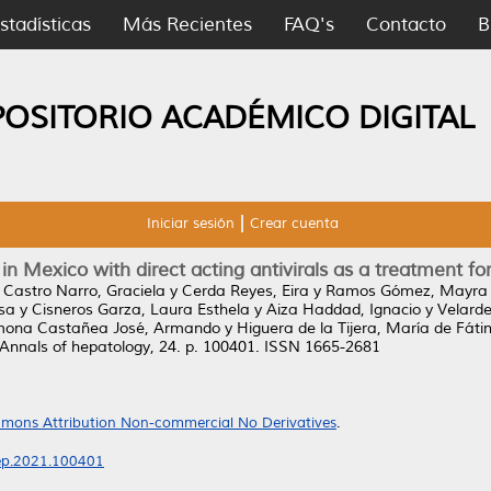
stadísticas
Más Recientes
FAQ's
Contacto
B
POSITORIO ACADÉMICO DIGITAL
Iniciar sesión
Crear cuenta
in Mexico with direct acting antivirals as a treatment for
y
Castro Narro, Graciela
y
Cerda Reyes, Eira
y
Ramos Gómez, Mayra V
sa
y
Cisneros Garza, Laura Esthela
y
Aiza Haddad, Ignacio
y
Velarde
ona Castañea José, Armando
y
Higuera de la Tijera, María de Fát
Annals of hepatology, 24. p. 100401. ISSN 1665-2681
mons Attribution Non-commercial No Derivatives
.
hep.2021.100401