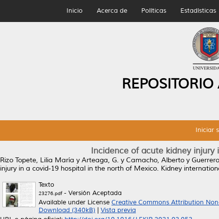
Inicio
Acerca de
Políticas
Estadísticas
REPOSITORIO
Iniciar 
Incidence of acute kidney injury 
Rizo Topete, Lilia María
y
Arteaga, G.
y
Camacho, Alberto
y
Guerrero
injury in a covid-19 hospital in the north of Mexico.
Kidney internation
Texto
- Versión Aceptada
23276.pdf
Available under License
Creative Commons Attribution Non
Download (340kB)
|
Vista previa