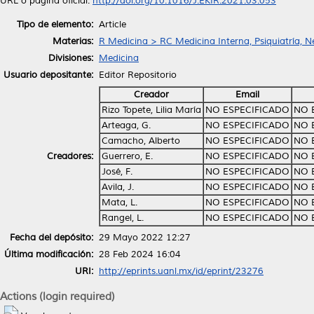
URL o página oficial:
http://doi.org/10.1016/J.EKIR.2021.03.053
Tipo de elemento:
Article
Materias:
R Medicina > RC Medicina Interna, Psiquiatría, N
Divisiones:
Medicina
Usuario depositante:
Editor Repositorio
Creador
Email
Rizo Topete, Lilia María
NO ESPECIFICADO
NO 
Arteaga, G.
NO ESPECIFICADO
NO 
Camacho, Alberto
NO ESPECIFICADO
NO 
Creadores:
Guerrero, E.
NO ESPECIFICADO
NO 
José, F.
NO ESPECIFICADO
NO 
Avila, J.
NO ESPECIFICADO
NO 
Mata, L.
NO ESPECIFICADO
NO 
Rangel, L.
NO ESPECIFICADO
NO 
Fecha del depósito:
29 Mayo 2022 12:27
Última modificación:
28 Feb 2024 16:04
URI:
http://eprints.uanl.mx/id/eprint/23276
Actions (login required)