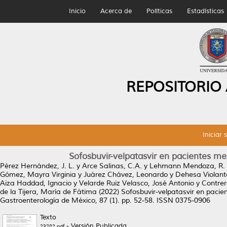
Inicio
Acerca de
Políticas
Estadísticas
REPOSITORIO
Iniciar 
Sofosbuvir-velpatasvir en pacientes mex
Pérez Hernández, J. L.
y
Arce Salinas, C.A.
y
Lehmann Mendoza, R.
Gómez, Mayra Virginia
y
Juárez Chávez, Leonardo
y
Dehesa Violant
Aiza Haddad, Ignacio
y
Velarde Ruiz Velasco, José Antonio
y
Contre
de la Tijera, María de Fátima
(2022)
Sofosbuvir-velpatasvir en pacien
Gastroenterología de México, 87 (1). pp. 52-58. ISSN 0375-0906
Texto
- Versión Publicada
23282.pdf