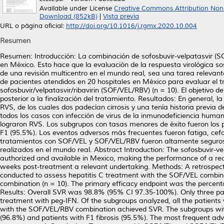
Available under License
Creative Commons Attribution Non
Download (852kB)
|
Vista previa
URL o página oficial:
http://doi.org/10.1016/j.rgmx.2020.10.004
Resumen
Resumen: Introducción: La combinación de sofosbuvir-velpatasvir (SOF
en México. Esto hace que la evaluación de la respuesta virológica s
de una revisión multicentro en el mundo real, sea una tarea relevant
de pacientes atendidos en 20 hospitales en México para evaluar el t
sofosbuvir/velpatasvir/ribavirin (SOF/VEL/RBV) (n = 10). El objetivo 
posterior a la finalización del tratamiento. Resultados: En general,
RVS, de los cuales dos padecían cirrosis y una tenía historia previa 
todos los casos con infección de virus de la inmunodeficiencia huma
lograron RVS. Los subgrupos con tasas menores de éxito fueron los p
F1 (95.5%). Los eventos adversos más frecuentes fueron fatiga, cef
tratamientos con SOF/VEL y SOF/VEL/RBV fueron altamente seguros y e
realizados en el mundo real. Abstract Introduction: The sofosbuvir-vel
authorized and available in Mexico, making the performance of a real
weeks post-treatment a relevant undertaking. Methods: A retrospecti
conducted to assess hepatitis C treatment with the SOF/VEL combinat
combination (n = 10). The primary efficacy endpoint was the percent
Results: Overall SVR was 98.8% (95% CI 97.35-100%). Only three pat
treatment with peg-IFN. Of the subgroups analyzed, all the patients 
with the SOF/VEL/RBV combination achieved SVR. The subgroups wit
(96.8%) and patients with F1 fibrosis (95.5%). The most frequent a