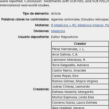
were reported. Conclusion: Treatments with SOF/VEL and SOF/VEL/RBV 
international real-world studies.
Tipo de elemento:
Article
Palabras claves no controlados:
Agentes antivirales; Estudios retrospec
Materias:
R Medicina > RC Medicina Interna, Psi
Divisiones:
Medicina
Usuario depositante:
Editor Repositorio
Creador
Pérez Hernández, J. L.
Arce Salinas, C.A.
Lehmann Mendoza, R.
Torre Delgadillo, Adriana
Castro Narro, Graciela
Cerda Reyes, Eira
Ramos Gómez, Mayra Virginia
Juárez Chávez, Leonardo
Creadores:
Dehesa Violante, Margarita
Muñoz Espinosa, Linda Elsa
Cisneros Garza, Laura Esthela
Aiza Haddad, Ignacio