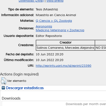
Download (2MB)
|
Vista previa
Tipo de elemento:
Tesis (Maestría)
Información adicional:
Maestría en Ciencia Animal
Materias:
Q Ciencia > QL Zoología
Agronomía
Divisiones:
Medicina Veterinaria y Zootecnia
Usuario depositante:
Editor Repositorio
Creador
Creadores:
Salinas Camarena, Mercedes Alejandra
NO ES
Fecha del depósito:
10 Jun 2022 20:20
Última modificación:
10 Jun 2022 20:20
URI:
http://eprints.uanl.mx/id/eprint/23390
Actions (login required)
Ver elemento
Descargar estadísticas
Downloads
Downloads per month over