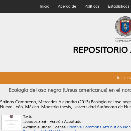
Inicio
Acerca de
Políticas
Estadísticas
REPOSITORIO
Iniciar 
Ecología del oso negro (Ursus americanus) en el n
Salinas Camarena, Mercedes Alejandra
(2015)
Ecología del oso neg
Nuevo León, México.
Maestría thesis, Universidad Autónoma de Nu
Texto
- Versión Aceptada
1080080915.pdf
Available under License
Creative Commons Attribution Non