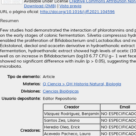
Available under License
Creative Commons Attribution Non
Download (2MB)
|
Vista previa
URL o página oficial:
http://doi.org/10.1016/j.jff.2021.104596
Resumen
Few studies had demonstrated the interaction of phlorotannins and p
on the early stages of colonic fermentation. Silvetia compresssa hydro
enabled the proliferation of Bifidobacterium and Lactobacillus and in
Eckstolonol, dieckol and acacetin derivative in hydroethanolic extract 
fermentation, hydroethanolic extract showed high levels of acetic (1
well as an increase in Bifidobacterium (log10 6.77 CFU g− 1 wet fece
showed no significant difference with inulin (p > 0.05), suggesting t
microbiota.
Tipo de elemento:
Article
Materias:
Q Ciencia > QH Historia Natural, Biología
Divisiones:
Ciencias Biológicas
Usuario depositante:
Editor Repositorio
Creador
Email
Vázquez Rodríguez, Benjamín
NO ESPECIFICAD
Santos Zea, Liliana
NO ESPECIFICAD
Heredia Olea, Erick
NO ESPECIFICAD
Creadores:
Acevedo Pacheco, Laura
NO ESPECIFICAD