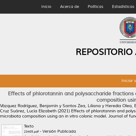
Inicio
Acerca de
Políticas
Estadísticas
REPOSITORIO
Iniciar 
Effects of phlorotannin and polysaccharide fractio
composition usin
Vázquez Rodríguez, Benjamín
y
Santos Zea, Liliana
y
Heredia Olea, E
Cruz Suárez, Lucía Elizabeth
(2021)
Effects of phlorotannin and pol
microbiota composition using an in vitro colonic model.
Journal of fun
Texto
- Versión Publicada
23405.pdf