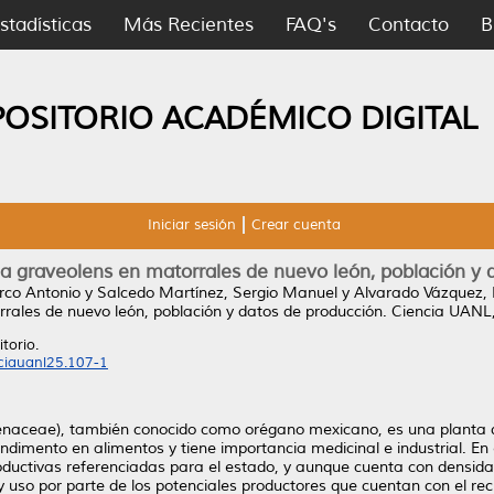
stadísticas
Más Recientes
FAQ's
Contacto
B
POSITORIO ACADÉMICO DIGITAL
Iniciar sesión
Crear cuenta
ia graveolens en matorrales de nuevo león, población y 
co Antonio
y
Salcedo Martínez, Sergio Manuel
y
Alvarado Vázquez,
rales de nuevo león, población y datos de producción.
Ciencia UANL,
torio.
nciauanl25.107-1
benaceae), también conocido como orégano mexicano, es una planta q
mento en alimentos y tiene importancia medicinal e industrial. En 
oductivas referenciadas para el estado, y aunque cuenta con densid
 uso por parte de los potenciales productores que cuentan con el re