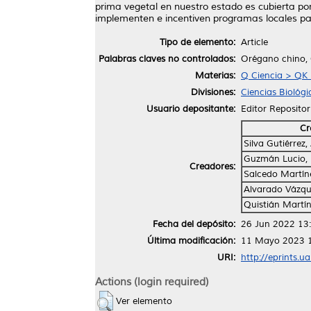
prima vegetal en nuestro estado es cubierta po
implementen e incentiven programas locales p
Tipo de elemento:
Article
Palabras claves no controlados:
Orégano chino, 
Materias:
Q Ciencia > QK
Divisiones:
Ciencias Biológi
Usuario depositante:
Editor Repositor
Cr
Silva Gutiérrez,
Guzmán Lucio,
Creadores:
Salcedo Martín
Alvarado Vázqu
Quistián Martín
Fecha del depósito:
26 Jun 2022 13
Última modificación:
11 Mayo 2023 
URI:
http://eprints.u
Actions (login required)
Ver elemento