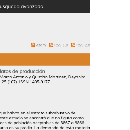
úsqueda avanzada
Atom
RSS 1.0
RSS 2.0
datos de producción
 Marco Antonio
y
Quistián Martínez, Deyanira
 25 (107). ISSN 1405-9177
ue habita en el estrato subarbustivo de
este estudio se encontró que no figura como
ades de población aceptables de 3867 a 9866
curso en su predio. La demanda de esta materia