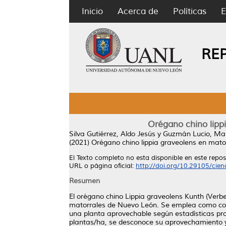
Inicio
Acerca de
Políticas
E
RE
Orégano chino lipp
Silva Gutiérrez, Aldo Jesús
y
Guzmán Lucio, Mar
(2021)
Orégano chino lippia graveolens en mator
El Texto completo no esta disponible en este reposi
URL o página oficial:
http://doi.org/10.29105/cie
Resumen
El orégano chino Lippia graveolens Kunth (Ver
matorrales de Nuevo León. Se emplea como condi
una planta aprovechable según estadísticas pr
plantas/ha, se desconoce su aprovechamiento y