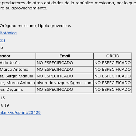
r productores de otras entidades de la república mexicana, por lo qu
ara su aprovechamiento.
Orégano mexicano, Lippia graveolens
 Botánica
cas
io
eador
Email
ORCID
 Aldo Jesús
NO ESPECIFICADO
NO ESPECIFICADO
 Marco Antonio
NO ESPECIFICADO
NO ESPECIFICADO
ez, Sergio Manuel
NO ESPECIFICADO
NO ESPECIFICADO
ez, Marco Antonio
alvarado.vazquez@gmail.com
NO ESPECIFICADO
ez, Deyanira
NO ESPECIFICADO
NO ESPECIFICADO
:15
16:19
anl.mx/id/eprint/23429