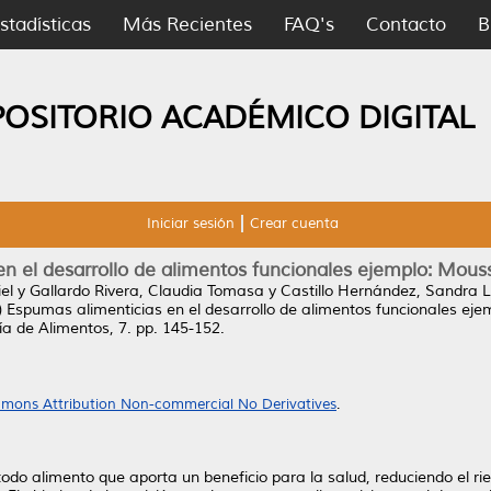
stadísticas
Más Recientes
FAQ's
Contacto
B
POSITORIO ACADÉMICO DIGITAL
Iniciar sesión
Crear cuenta
n el desarrollo de alimentos funcionales ejemplo: Mousse
el
y
Gallardo Rivera, Claudia Tomasa
y
Castillo Hernández, Sandra
)
Espumas alimenticias en el desarrollo de alimentos funcionales ejem
ía de Alimentos, 7. pp. 145-152.
mons Attribution Non-commercial No Derivatives
.
odo alimento que aporta un beneficio para la salud, reduciendo el 