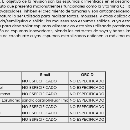
El objetivo de la revisión son las espumas alimenticias en el desarr
ruto que presenta micronutrientes funcionales como la vitamina C; Fi
vasculares, inhiben el crecimiento de tumores y son anticancerígenos
atural o ser utilizada para realizar tartas, mousses, y otras aplica
uida/semilíquida o sólida; los mousses son espumas sólidas, cuya est
a para desarrollar espumas alimenticias estables utilizando proteína
ión de espumas innovadoras, siendo los extractos de soya y habas l
na de cacahuate cuyas espumas estabilizadas obtienen la máxima es
Email
ORCID
NO ESPECIFICADO
NO ESPECIFICADO
el
NO ESPECIFICADO
NO ESPECIFICADO
Tomasa
NO ESPECIFICADO
NO ESPECIFICADO
ra Loruhama
sandra.castilloh@uanl.mx
NO ESPECIFICADO
NO ESPECIFICADO
NO ESPECIFICADO
l
NO ESPECIFICADO
NO ESPECIFICADO
NO ESPECIFICADO
NO ESPECIFICADO