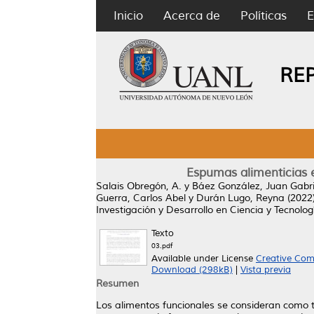
Inicio
Acerca de
Políticas
E
RE
Espumas alimenticias e
Salais Obregón, A.
y
Báez González, Juan Gabri
Guerra, Carlos Abel
y
Durán Lugo, Reyna
(2022
Investigación y Desarrollo en Ciencia y Tecnolog
Texto
03.pdf
Available under License
Creative Com
Download (298kB)
|
Vista previa
Resumen
Los alimentos funcionales se consideran como t