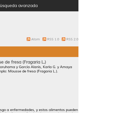
úsqueda avanzada
Atom
RSS 1.0
RSS 2.0
 de fresa (Fragaria L.)
 Loruhama
y
García Alanís, Karla G.
y
Amaya
plo: Mousse de fresa (Fragaria L.).
riesgo a enfermedades, y estos alimentos pueden