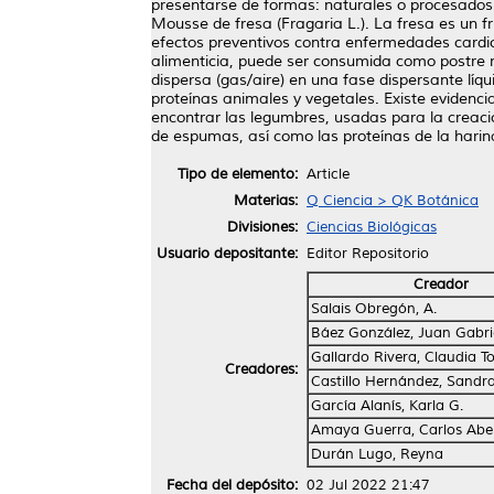
presentarse de formas: naturales o procesados. 
Mousse de fresa (Fragaria L.). La fresa es un f
efectos preventivos contra enfermedades cardio
alimenticia, puede ser consumida como postre n
dispersa (gas/aire) en una fase dispersante líq
proteínas animales y vegetales. Existe evidenci
encontrar las legumbres, usadas para la creac
de espumas, así como las proteínas de la hari
Tipo de elemento:
Article
Materias:
Q Ciencia > QK Botánica
Divisiones:
Ciencias Biológicas
Usuario depositante:
Editor Repositorio
Creador
Salais Obregón, A.
Báez González, Juan Gabri
Gallardo Rivera, Claudia 
Creadores:
Castillo Hernández, Sand
García Alanís, Karla G.
Amaya Guerra, Carlos Abe
Durán Lugo, Reyna
Fecha del depósito:
02 Jul 2022 21:47