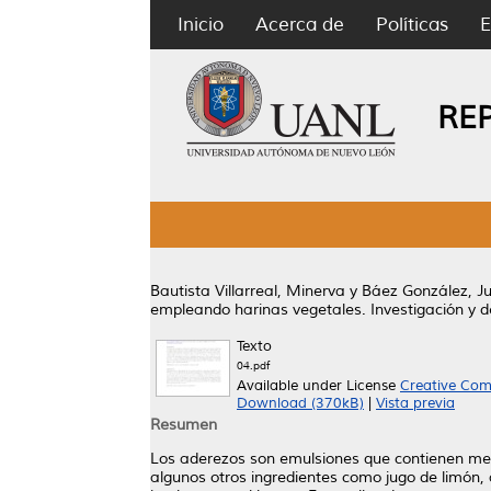
Inicio
Acerca de
Políticas
E
RE
Bautista Villarreal, Minerva
y
Báez González, Ju
empleando harinas vegetales.
Investigación y d
Texto
04.pdf
Available under License
Creative Com
Download (370kB)
|
Vista previa
Resumen
Los aderezos son emulsiones que contienen men
algunos otros ingredientes como jugo de limón,