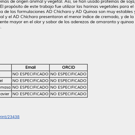
eínas de origen animal y vegetal. Así, se han usado proteínas de soja
El propósito de este trabajo fue utilizar las harinas vegetales para 
ia de las formulaciones AD Chícharo y AD Quinoa son muy estables y
al y el AD Chícharo presentaron el menor índice de cremado, y de la
mente mayor en el olor y sabor de los aderezos de amaranto y quinoa 
.
Email
ORCID
a
NO ESPECIFICADO
NO ESPECIFICADO
el
NO ESPECIFICADO
NO ESPECIFICADO
Tomasa
NO ESPECIFICADO
NO ESPECIFICADO
Javier
NO ESPECIFICADO
NO ESPECIFICADO
print/23438