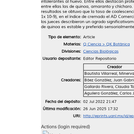
intolerantes al huevo. Entre ellos destacan prot
entre ellas las de quinoa, amaranto y chícharo. 
resultados se obtuvo que la tasa de coalescenc
1x 10-9), en el índice de cremado el AD Comerci
los jueces describieron un agrado significativa
de quinoa es estable y preferido sensorialmente
Tipo de elemento:
Article
Materias:
Q Ciencia > QK Botánica
Divisiones:
Ciencias Biológicas
Usuario depositante:
Editor Repositorio
Creador
Bautista Villarreal, Minerv
Creadores:
Báez González, Juan Gabri
Gallardo Rivera, Claudia 
Aguilera González, Carlos 
Fecha del depósito:
02 Jul 2022 21:47
Última modificación:
26 Jun 2025 17:32
URI:
http://eprints.uanl.mx/id/e
Actions (login required)