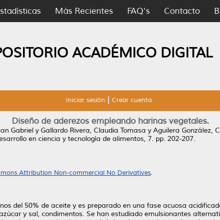
stadísticas
Más Recientes
FAQ's
Contacto
B
POSITORIO ACADÉMICO DIGITAL
Iniciar sesión
Crear cuenta
Diseño de aderezos empleando harinas vegetales.
an Gabriel
y
Gallardo Rivera, Claudia Tomasa
y
Aguilera González, C
esarrollo en ciencia y tecnología de alimentos, 7. pp. 202-207.
mons Attribution Non-commercial No Derivatives
.
os del 50% de aceite y es preparado en una fase acuosa acidificad
 azúcar y sal, condimentos. Se han estudiado emulsionantes alternat