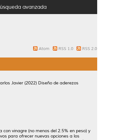
úsqueda avanzada
Atom
RSS 1.0
RSS 2.0
arlos Javier
(2022)
Diseño de aderezos
a con vinagre (no menos del 2.5% en peso) y
ivos para ofrecer nuevas opciones a los