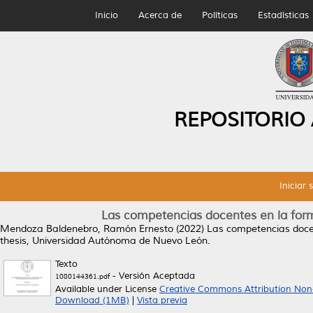
Inicio
Acerca de
Políticas
Estadísticas
REPOSITORIO
Iniciar 
Las competencias docentes en la forma
Mendoza Baldenebro, Ramón Ernesto
(2022)
Las competencias docent
thesis, Universidad Autónoma de Nuevo León.
Texto
- Versión Aceptada
1080144361.pdf
Available under License
Creative Commons Attribution Non
Download (1MB)
|
Vista previa