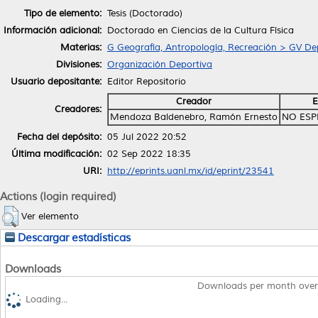
Tipo de elemento:
Tesis (Doctorado)
Información adicional:
Doctorado en Ciencias de la Cultura Física
Materias:
G Geografía, Antropología, Recreación > GV De
Divisiones:
Organización Deportiva
Usuario depositante:
Editor Repositorio
Creador
E
Creadores:
Mendoza Baldenebro, Ramón Ernesto
NO ESP
Fecha del depósito:
05 Jul 2022 20:52
Última modificación:
02 Sep 2022 18:35
URI:
http://eprints.uanl.mx/id/eprint/23541
Actions (login required)
Ver elemento
Descargar estadísticas
Downloads
Downloads per month over
Loading...