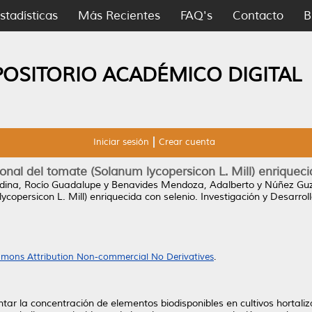
stadísticas
Más Recientes
FAQ's
Contacto
B
POSITORIO ACADÉMICO DIGITAL
Iniciar sesión
Crear cuenta
ional del tomate (Solanum lycopersicon L. Mill) enriqueci
odina, Rocío Guadalupe
y
Benavides Mendoza, Adalberto
y
Núñez Guz
ycopersicon L. Mill) enriquecida con selenio.
Investigación y Desarroll
mons Attribution Non-commercial No Derivatives
.
tar la concentración de elementos biodisponibles en cultivos hortaliza