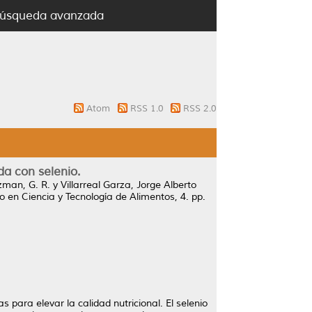
úsqueda avanzada
Atom
RSS 1.0
RSS 2.0
da con selenio.
man, G. R.
y
Villarreal Garza, Jorge Alberto
o en Ciencia y Tecnología de Alimentos, 4. pp.
s para elevar la calidad nutricional. El selenio