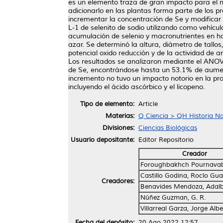
es un elemento traza de gran impacto para el 
adicionarlo en las plantas forma parte de los pr
incrementar la concentración de Se y modificar l
L-1 de selenito de sodio utilizando como vehícul
acumulación de selenio y macronutrientes en ho
azar. Se determinó la altura, diámetro de tallos,
potencial oxido reducción y de la actividad de a
Los resultados se analizaron mediante el ANO
de Se, encontrándose hasta un 53.1% de aumento
incremento no tuvo un impacto notorio en la pr
incluyendo el ácido ascórbico y el licopeno.
Tipo de elemento:
Article
Materias:
Q Ciencia > QH Historia Nat
Divisiones:
Ciencias Biológicas
Usuario depositante:
Editor Repositorio
Creador
Foroughbakhch Pournava
Castillo Godina, Rocío Gu
Creadores:
Benavides Mendoza, Adalb
Núñez Guzman, G. R.
Villarreal Garza, Jorge Alb
Fecha del depósito:
20 Ago 2022 12:57