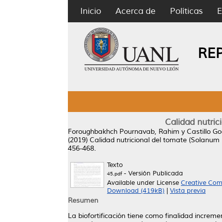
Inicio
Acerca de
Políticas
E
RE
Calidad nutric
Foroughbakhch Pournavab, Rahim
y
Castillo G
(2019)
Calidad nutricional del tomate (Solanum l
456-468.
Texto
- Versión Publicada
45.pdf
Available under License
Creative Com
Download (419kB)
|
Vista previa
Resumen
La biofortificación tiene como finalidad incremen