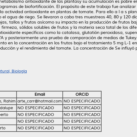
metabolismo antioxidante de las plantasy su acumulación es pobre en
ogramas de biofortificación. El propósito de este trabajo fue analizar
a actividad antioxidante en plantas de tomate. Para ello a l a s plan
o el agua de riego. Se llevaron a cabo tres muestreos 40, 80 y 120 día
jas, tallos y frutos asícomo su impacto en la producción de frutos 
 firmeza, sólidos solubles de frutos y la materia seca total de los dif
ntioxidante específicos como la catalasa, glutatión peroxidasa, super
VA y posteriormente una prueba de comparación de medias de Tukey.
 en la concentración en los frutos bajo el tratamiento 5 mg L-1 en
oducción y el rendimiento del tomate. La concentración de Se influyó
ural, Biología
Email
ORCID
b, Rahim
arte_carr@hotmail.com
NO ESPECIFICADO
adalupe
NO ESPECIFICADO
NO ESPECIFICADO
erto
NO ESPECIFICADO
NO ESPECIFICADO
NO ESPECIFICADO
NO ESPECIFICADO
erto
NO ESPECIFICADO
NO ESPECIFICADO