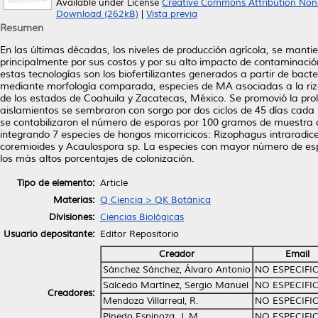
Available under License
Creative Commons Attribution Non
Download (262kB)
|
Vista previa
Resumen
En las últimas décadas, los niveles de producción agrícola, se manti
principalmente por sus costos y por su alto impacto de contaminación
estas tecnologías son los biofertilizantes generados a partir de bact
mediante morfología comparada, especies de MA asociadas a la rizos
de los estados de Coahuila y Zacatecas, México. Se promovió la prol
aislamientos se sembraron con sorgo por dos ciclos de 45 días cada un
se contabilizaron el número de esporas por 100 gramos de muestra d
integrando 7 especies de hongos micorricicos: Rizophagus intraradi
coremioides y Acaulospora sp. La especies con mayor número de es
los más altos porcentajes de colonización.
Tipo de elemento:
Article
Materias:
Q Ciencia > QK Botánica
Divisiones:
Ciencias Biológicas
Usuario depositante:
Editor Repositorio
Creador
Email
Sánchez Sánchez, Álvaro Antonio
NO ESPECIFI
Salcedo Martínez, Sergio Manuel
NO ESPECIFI
Creadores:
Mendoza Villarreal, R.
NO ESPECIFI
Pinedo Espinoza, J. M.
NO ESPECIFI