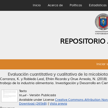
Inicio
Acerca de
Políticas
Estadísticas
REPOSITORIO
Iniciar 
Evaluación cuantitativa y cualitativa de la micobiota
Carranza, K.
y
Robledo Leal, Efrén Ricardo
y
Orue Arreola, N.
(2018)
trabajo de la industria alimentaria.
Investigación y Desarrollo en Cien
Texto
- Versión Publicada
58.pdf
Available under License
Creative Commons Attribution Non
Download (265kB)
|
Vista previa