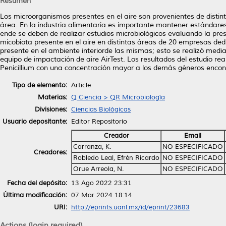
Resumen
Los microorganismos presentes en el aire son provenientes de disti
área. En la industria alimentaria es importante mantener estándares
ende se deben de realizar estudios microbiológicos evaluando la pres
micobiota presente en el aire en distintas áreas de 20 empresas dedic
presente en el ambiente interiorde las mismas; esto se realizó median
equipo de impactación de aire AirTest. Los resultados del estudio r
Penicillium con una concentración mayor a los demás géneros encont
Tipo de elemento:
Article
Materias:
Q Ciencia > QR Microbiología
Divisiones:
Ciencias Biológicas
Usuario depositante:
Editor Repositorio
Creador
Email
Carranza, K.
NO ESPECIFICADO
Creadores:
Robledo Leal, Efrén Ricardo
NO ESPECIFICADO
Orue Arreola, N.
NO ESPECIFICADO
Fecha del depósito:
13 Ago 2022 23:31
Última modificación:
07 Mar 2024 18:14
URI:
http://eprints.uanl.mx/id/eprint/23683
Actions (login required)