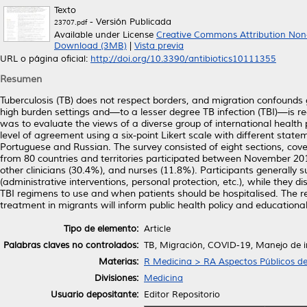
Texto
- Versión Publicada
23707.pdf
Available under License
Creative Commons Attribution Non
Download (3MB)
|
Vista previa
URL o página oficial:
http://doi.org/10.3390/antibiotics10111355
Resumen
Tuberculosis (TB) does not respect borders, and migration confounds
high burden settings and—to a lesser degree TB infection (TBI)—is r
was to evaluate the views of a diverse group of international heal
level of agreement using a six-point Likert scale with different state
Portuguese and Russian. The survey consisted of eight sections, cov
from 80 countries and territories participated between November 201
other clinicians (30.4%), and nurses (11.8%). Participants generally s
(administrative interventions, personal protection, etc.), while the
TBI regimens to use and when patients should be hospitalised. The res
treatment in migrants will inform public health policy and educationa
Tipo de elemento:
Article
Palabras claves no controlados:
TB, Migración, COVID-19, Manejo de in
Materias:
R Medicina > RA Aspectos Públicos de
Divisiones:
Medicina
Usuario depositante:
Editor Repositorio