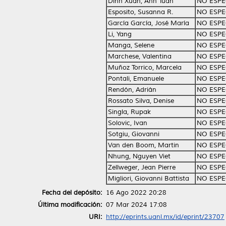
Dinh Xuan, Anh Tuan
NO ESPE
Esposito, Susanna R.
NO ESPE
García García, José María
NO ESPE
Li, Yang
NO ESPE
Manga, Selene
NO ESPE
Marchese, Valentina
NO ESPE
Muñoz Torrico, Marcela
NO ESPE
Pontali, Emanuele
NO ESPE
Rendón, Adrián
NO ESPE
Rossato Silva, Denise
NO ESPE
Singla, Rupak
NO ESPE
Solovic, Ivan
NO ESPE
Sotgiu, Giovanni
NO ESPE
Van den Boom, Martin
NO ESPE
Nhung, Nguyen Viet
NO ESPE
Zellweger, Jean Pierre
NO ESPE
Migliori, Giovanni Battista
NO ESPE
Fecha del depósito:
16 Ago 2022 20:28
Última modificación:
07 Mar 2024 17:08
URI:
http://eprints.uanl.mx/id/eprint/23707