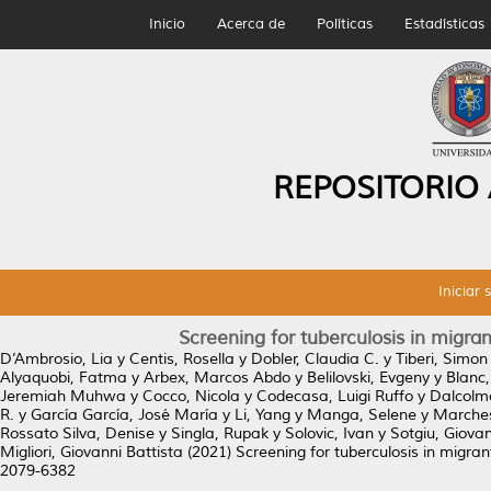
Inicio
Acerca de
Políticas
Estadísticas
REPOSITORIO
Iniciar 
Screening for tuberculosis in migran
D’Ambrosio, Lia
y
Centis, Rosella
y
Dobler, Claudia C.
y
Tiberi, Simon
Alyaquobi, Fatma
y
Arbex, Marcos Abdo
y
Belilovski, Evgeny
y
Blanc,
Jeremiah Muhwa
y
Cocco, Nicola
y
Codecasa, Luigi Ruffo
y
Dalcolmo
R.
y
García García, José María
y
Li, Yang
y
Manga, Selene
y
Marches
Rossato Silva, Denise
y
Singla, Rupak
y
Solovic, Ivan
y
Sotgiu, Giovan
Migliori, Giovanni Battista
(2021)
Screening for tuberculosis in migran
2079-6382