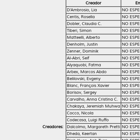
Creador
Em
D’Ambrosio, Lia
NO ESPE
Centis, Rosella
NO ESPE
Dobler, Claudia C.
NO ESPE
Tiberi, Simon
NO ESPE
Matteelli, Alberto
NO ESPE
Denholm, Justin
NO ESPE
Zenner, Dominik
NO ESPE
Al-Abri, Seif
NO ESPE
Alyaquobi, Fatma
NO ESPE
Arbex, Marcos Abdo
NO ESPE
Belilovski, Evgeny
NO ESPE
Blanc, François Xavier
NO ESPE
Borisov, Sergey
NO ESPE
Carvalho, Anna Cristina C.
NO ESPE
Chakaya, Jeremiah Muhwa
NO ESPE
Cocco, Nicola
NO ESPE
Codecasa, Luigi Ruffo
NO ESPE
Creadores:
Dalcolmo, Margareth Pretti
NO ESPE
Dheda, Keertan
NO ESPE